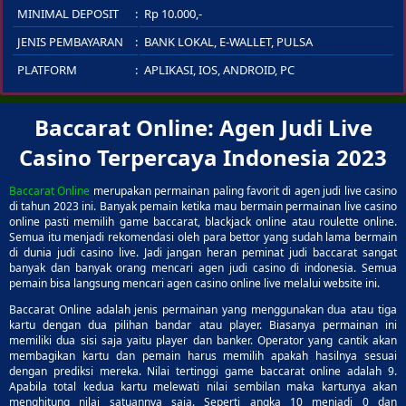
MINIMAL DEPOSIT
Rp 10.000,-
JENIS PEMBAYARAN
BANK LOKAL, E-WALLET, PULSA
PLATFORM
APLIKASI
,
IOS
,
ANDROID
,
PC
Baccarat Online: Agen Judi Live
Casino Terpercaya Indonesia 2023
Baccarat Online
merupakan permainan paling favorit di agen judi live casino
di tahun 2023 ini. Banyak pemain ketika mau bermain permainan live casino
online pasti memilih game baccarat, blackjack online atau roulette online.
Semua itu menjadi rekomendasi oleh para bettor yang sudah lama bermain
di dunia judi casino live. Jadi jangan heran peminat judi baccarat sangat
banyak dan banyak orang mencari agen judi casino di indonesia. Semua
pemain bisa langsung mencari agen casino online live melalui website ini.
Baccarat Online adalah jenis permainan yang menggunakan dua atau tiga
kartu dengan dua pilihan bandar atau player. Biasanya permainan ini
memiliki dua sisi saja yaitu player dan banker. Operator yang cantik akan
membagikan kartu dan pemain harus memilih apakah hasilnya sesuai
dengan prediksi mereka. Nilai tertinggi game baccarat online adalah 9.
Apabila total kedua kartu melewati nilai sembilan maka kartunya akan
menghitung nilai satuannya saja. Seperti angka 10 menjadi 0 dan